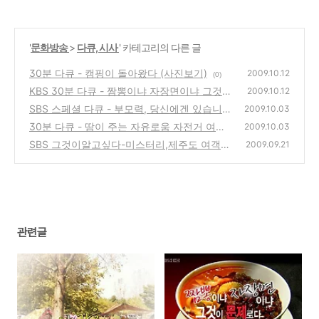
'
문화방송
>
다큐, 시사
' 카테고리의 다른 글
30분 다큐 - 캠핑이 돌아왔다 (사진보기)
2009.10.12
(0)
KBS 30분 다큐 - 짬뽕이냐 자장면이냐 그것이
2009.10.12
문제로다
SBS 스페셜 다큐 - 부모력, 당신에겐 있습니
(0)
2009.10.03
까?
30분 다큐 - 땀이 주는 자유로움 자전거 여행
(0)
2009.10.03
(사진보기)
SBS 그것이알고싶다-미스터리,제주도 여객선
(0)
2009.09.21
위에서 실종된 이용우군의 행방은?
(2)
관련글