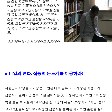
완 전한 최면이 아니라도 좋아요. 그
냥 눈감고, 이렇게 해서도 익숙해지면
조금은 효과가 있거든요. 지하철 탔을
때 제일 효과가 좋아요. 가벼운 연속
진동이 약간 최면 현상을 나타내는 거
예요. 그럴 때 지하철에 앉자마자 고
개 숙이고 있으면 굉장히 효과가 빨라
요.
-안의태박사 / 순천향대학교 의과대학
■ 14일의 변화, 집중력 온도계를 이용하라!
대한민국 학생들의 가장 큰 고민은 바로 공부, 머리가 좋은 학생이라도
집중력이 떨어지면 성적 또한 떨어지는 것, 그렇다면 자기최면으로 집중
력을 높일 수 있을까? 제작진은 총 11명의 자원자(초등학교 2학년~중학
교 2학년)를 대상으로 2주 동안 집중력을 높이는 자기최면 훈련을 실시