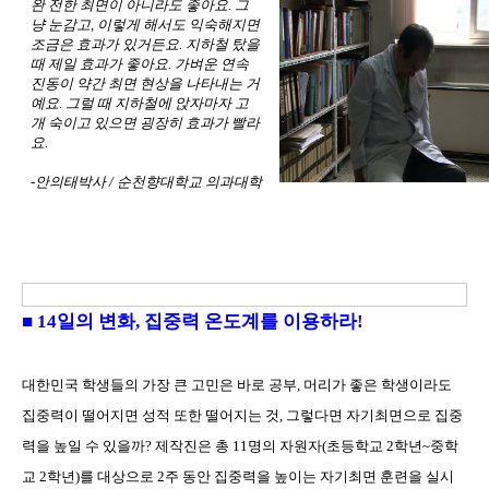
완 전한 최면이 아니라도 좋아요. 그
냥 눈감고, 이렇게 해서도 익숙해지면
조금은 효과가 있거든요. 지하철 탔을
때 제일 효과가 좋아요. 가벼운 연속
진동이 약간 최면 현상을 나타내는 거
예요. 그럴 때 지하철에 앉자마자 고
개 숙이고 있으면 굉장히 효과가 빨라
요.
-안의태박사 / 순천향대학교 의과대학
■ 14일의 변화, 집중력 온도계를 이용하라!
대한민국 학생들의 가장 큰 고민은 바로 공부, 머리가 좋은 학생이라도
집중력이 떨어지면 성적 또한 떨어지는 것, 그렇다면 자기최면으로 집중
력을 높일 수 있을까? 제작진은 총 11명의 자원자(초등학교 2학년~중학
교 2학년)를 대상으로 2주 동안 집중력을 높이는 자기최면 훈련을 실시