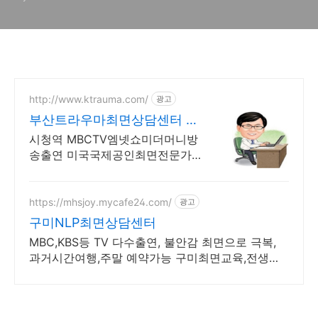
http://www.ktrauma.com/
광고
부산트라우마최면상담센터 대
한민국명인 문화예술대상
시청역 MBCTV엠넷쇼미더머니방
송출연 미국국제공인최면전문가상
담치료 원인분석문제해결
https://mhsjoy.mycafe24.com/
광고
구미NLP최면상담센터
MBC,KBS등 TV 다수출연, 불안감 최면으로 극복,
과거시간여행,주말 예약가능 구미최면교육,전생체
험,자신감,스트레스,집중력,다이어트