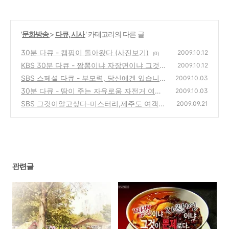
'
문화방송
>
다큐, 시사
' 카테고리의 다른 글
30분 다큐 - 캠핑이 돌아왔다 (사진보기)
2009.10.12
(0)
KBS 30분 다큐 - 짬뽕이냐 자장면이냐 그것이
2009.10.12
문제로다
SBS 스페셜 다큐 - 부모력, 당신에겐 있습니
(0)
2009.10.03
까?
30분 다큐 - 땀이 주는 자유로움 자전거 여행
(0)
2009.10.03
(사진보기)
SBS 그것이알고싶다-미스터리,제주도 여객선
(0)
2009.09.21
위에서 실종된 이용우군의 행방은?
(2)
관련글