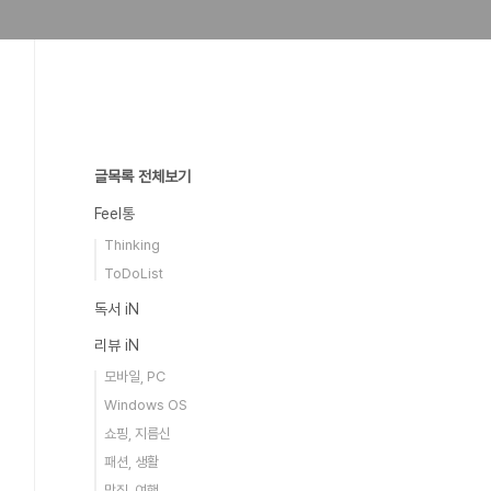
글목록 전체보기
Feel통
Thinking
ToDoList
독서 iN
리뷰 iN
모바일, PC
Windows OS
쇼핑, 지름신
패션, 생활
맛집, 여행