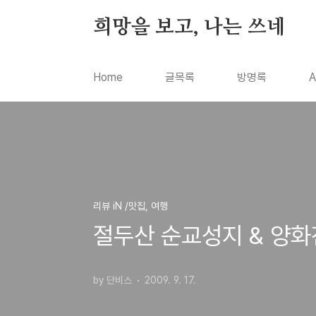
본문 바로가기
희망을 보고, 나는 쓰네
Home
글목록
방명록
A
리뷰 iN /맛집, 여행
절두산 순교성지 & 양화
by 단비스
2009. 9. 17.