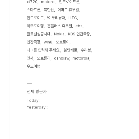
xt720
motoroi
안드로이드폰
스마트폰
북한산
이마트 휴무일
안드로이드
!이투리뷰어
HTC
제주도여행
홈플러스 휴무일
ebs
글로벌성공시대
Nokia
KBS 인간극장
인간극장
win8
모토로이
태그를 입력해 주세요.
불만제로
수리봉
연서
모토롤라
danbisw
motorola
우도여행
전체 방문자
Today :
Yesterday :