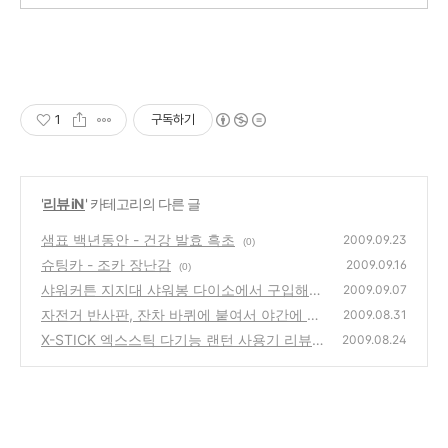
1
구독하기
'
리뷰 iN
' 카테고리의 다른 글
샘표 백년동안 - 건강 발효 흑초
2009.09.23
(0)
슈팅카 - 조카 장난감
2009.09.16
(0)
샤워커튼 지지대 샤워봉 다이소에서 구입해서
2009.09.07
빨래 건조대로 사용
자전거 반사판, 잔차 바퀴에 붙여서 야간에 측
(0)
2009.08.31
면에 반사경 효과의 제품 구입 사용기
X-STICK 엑스스틱 다기능 랜턴 사용기 리뷰
(0)
2009.08.24
(2)