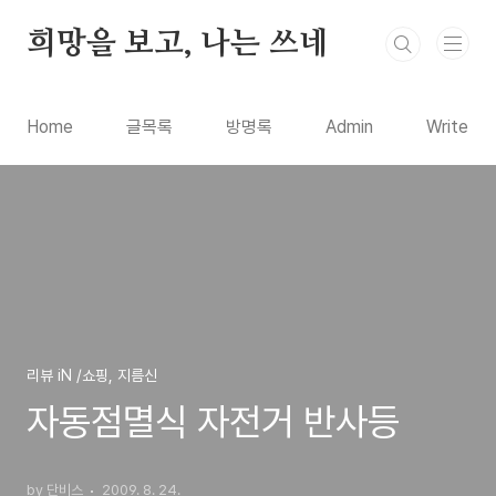
본문 바로가기
희망을 보고, 나는 쓰네
Home
글목록
방명록
Admin
Write
리뷰 iN /쇼핑, 지름신
자동점멸식 자전거 반사등
by 단비스
2009. 8. 24.