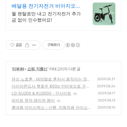
배달용 전기자전거 비아지오
추가금0원, 출퇴근자전거마련
월 렌탈료만 내고 전기자전거 추가
금 없이 인수했어요!
공감
구독하기
'
리뷰 iN
>
쇼핑, 지름신
' 카테고리의 다른 글
댄싱 노호혼 , 태양열로 혼자서 움직이는 장난
2009.08.31
감의 간단한 작동원리
다이아몬드사 햇호두 800g 인터넷으로 구입
(0)
2009.08.24
LG-SU200 & KU2000 - 인사이트
(0)
2009.08.17
(0)
라이트 뮤직 레이져 팽이
2009.08.15
(0)
휴대용 아이스박스 - 산행, 자동차용 아이스백
2009.08.10
구입
(0)