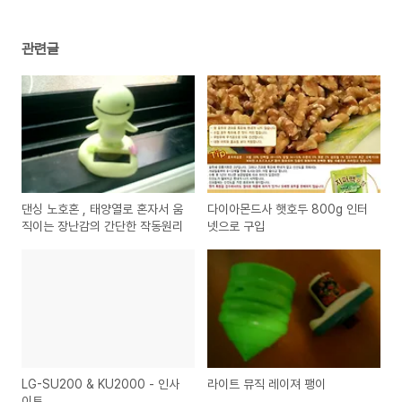
관련글
댄싱 노호혼 , 태양열로 혼자서 움
다이아몬드사 햇호두 800g 인터
직이는 장난감의 간단한 작동원리
넷으로 구입
LG-SU200 & KU2000 - 인사
라이트 뮤직 레이져 팽이
이트