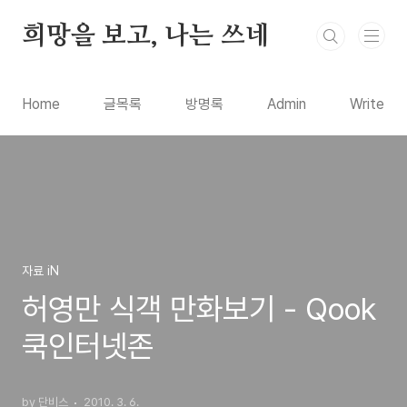
본문 바로가기
희망을 보고, 나는 쓰네
Home
글목록
방명록
Admin
Write
자료 iN
허영만 식객 만화보기 - Qook
쿡인터넷존
by 단비스
2010. 3. 6.