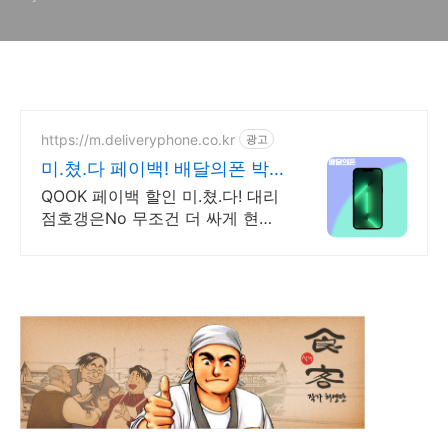
https://m.deliveryphone.co.kr
광고
미.쳤.다 페이백! 배달의폰 박리
다매! 무조건 더 할인!
QOOK 페이백 할인 미.쳤.다! 대리
점호갱은No 무조건 더 싸게 현명
하게!