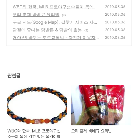
WBC와 한국, MLB 프로야구선수들이 목에 걸
2010.03.06
고 있는 목걸이의 판매처와 기능은?
오리 훈제 바베큐 요리법
(0)
2010.03.06
(0)
구글 지도(Google Map), 길찾기 서비스 사용
2010.03.06
방법 소개
관절에 좋다는 닭발톱 & 닭발의 효능
(2)
2010.03.06
(2)
2010년 바뀌는 도로교통법 - 자전거 이용자의
2010.03.06
안전도모 및 이용 활성화
(0)
관련글
WBC와 한국, MLB 프로야구선
오리 훈제 바베큐 요리법
수들이 목에 걸고 있는 목걸이의