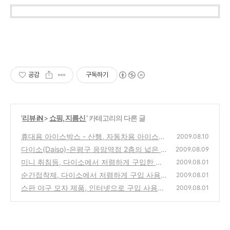
공감
구독하기
'
리뷰 iN
>
쇼핑, 지름신
' 카테고리의 다른 글
휴대용 아이스박스 - 산행, 자동차용 아이스백
2009.08.10
구입
다이소(Daiso)-은평구 응암역점 2층의 넓은 규
(0)
2009.08.09
모의 다양한 제품이 있는 매장 방문기
미니 취침등, 다이소에서 저렴하게 구입한 제
(0)
2009.08.01
품 사용기
순간접착제, 다이소에서 저렴하게 구입 사용기
(0)
2009.08.01
스판 야구 모자 제품, 인터넷으로 구입 사용기
(0)
2009.08.01
(0)