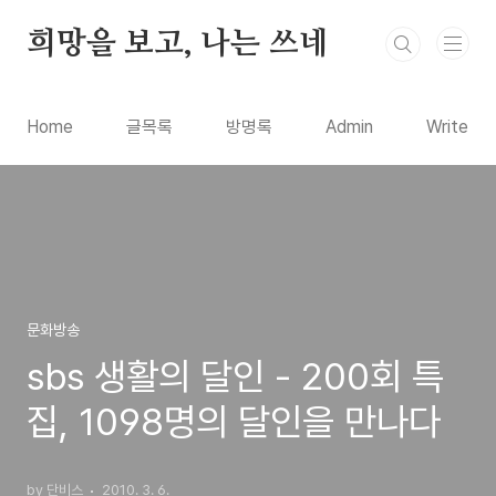
본문 바로가기
희망을 보고, 나는 쓰네
Home
글목록
방명록
Admin
Write
문화방송
sbs 생활의 달인 - 200회 특
집, 1098명의 달인을 만나다
by 단비스
2010. 3. 6.