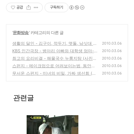
공감
구독하기
'
문화방송
' 카테고리의 다른 글
생활의 달인 - 김구이, 깍두기, 맷돌, 낚싯대 달
2010.03.06
인
KBS 인간극장 - 병아리 아빠와 대학생 엄마-
(0)
2010.03.06
이희홍,김보민부부의 이야기
최고의 요리비결 - 해물국수 누룽지탕 (사진보
(0)
2010.03.06
기)
스펀지 - 메이크업으로 어려보이는법, 동안의
(0)
2010.03.06
조건 (사진보기)
무서운 스펀지 - 미녀의 비밀, 가짜 생선회 (사
(0)
2010.03.06
진보기)
(4)
관련글