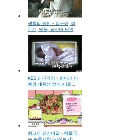
생활의 달인 - 김구이, 깍
두기, 맷돌, 낚싯대 달인
KBS 인간극장 - 병아리 아
빠와 대학생 엄마-이희홍,
김보민부부의 이야기
최고의 요리비결 - 해물국
수 누룽지탕 (사진보기)