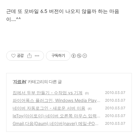
근데 또 모바일 6.5 버전이 나오지 않을까 하는 마음
이....^^
공감
구독하기
'
자료 iN
' 카테고리의 다른 글
집에서 두부 만들기 - 수작업 vs 기계
2010.03.07
(0)
파이어폭스 플러그인, Windows Media Player
2010.03.07
for Firefox Plugin 설치하는 방법
네이버 자동로그인 - 새로운 서버 이용
(2)
2010.03.07
(4)
IeToy(아이토이)-네이버 오른쪽 마우스 입력
2010.03.07
제한(불펌 방지) 해제하는 방법
Gmail,다음(Daum),네이버(naver) 메일-POP
(2)
2010.03.07
3/SMTP 설정하는 방법
(0)