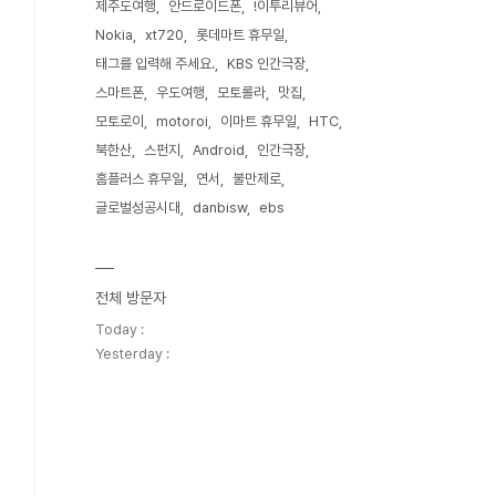
제주도여행
안드로이드폰
!이투리뷰어
Nokia
xt720
롯데마트 휴무일
태그를 입력해 주세요.
KBS 인간극장
스마트폰
우도여행
모토롤라
맛집
모토로이
motoroi
이마트 휴무일
HTC
북한산
스펀지
Android
인간극장
홈플러스 휴무일
연서
불만제로
글로벌성공시대
danbisw
ebs
전체 방문자
Today :
Yesterday :