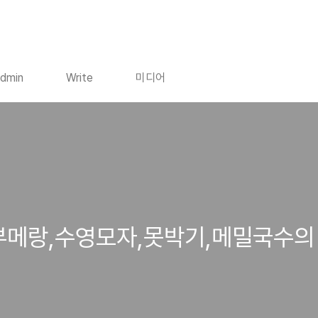
dmin
Write
미디어
,부메랑,수영모자,못박기,메밀국수의