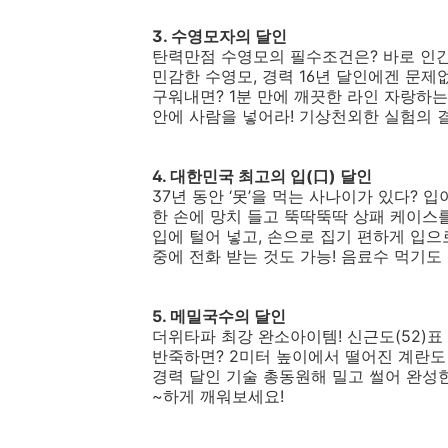
3. 수영모자의 달인
탄력만점 수영모의 필수조건은? 바로 인간저
민감한 수영모, 경력 16년 달인에겐 문제
구워내면? 1분 만에 깨끗한 라인 자랑하는
안에 사람을 넣어라! 기상천외한 실험의 
4. 대한민국 최고의 입(口) 달인
37년 동안 ‘못’을 먹는 사나이가 있다? 입
한 손에 망치 들고 뚝딱뚝딱 상패 케이스를
입에 털어 넣고, 손으로 집기 편하게 입으
중에 전화 받는 것도 가능! 음료수 먹기도
5. 메밀국수의 달인
더위타파 최강 완소아이템! 신근도(52)표
반죽하면? 2미터 높이에서 떨어진 계란도 
경력 달인 기술 총동원해 밀고 썰어 완성
~하게 깨워보세요!