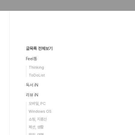
글목록 전체보기
Feel통
Thinking
ToDoList
독서 iN
리뷰 iN
모바일, PC
Windows OS
쇼핑, 지름신
패션, 생활
맛집, 여행