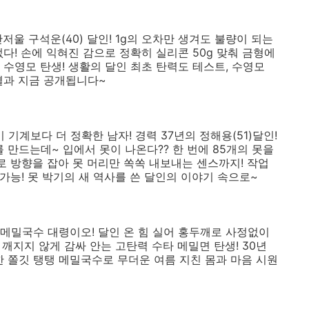
울 구석운(40) 달인! 1g의 오차만 생겨도 불량이 되는
없다! 손에 익혀진 감으로 정확히 실리콘 50g 맞춰 금형에
 수영모 탄생! 생활의 달인 최초 탄력도 테스트, 수영모
결과 지금 공개됩니다~
이 기계보다 더 정확한 남자! 경력 37년의 정해용(51)달인!
 만드는데~ 입에서 못이 나온다?? 한 번에 85개의 못을
로 방향을 잡아 못 머리만 쏙쏙 내보내는 센스까지! 작업
 가능! 못 박기의 새 역사를 쓴 달인의 이야기 속으로~
 메밀국수 대령이오! 달인 온 힘 실어 홍두깨로 사정없이
깨지지 않게 감싸 안는 고탄력 수타 메밀면 탄생! 30년
한 쫄깃 탱탱 메밀국수로 무더운 여름 지친 몸과 마음 시원