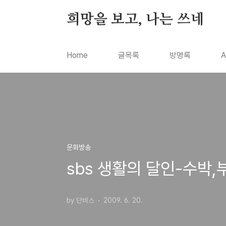
본문 바로가기
희망을 보고, 나는 쓰네
Home
글목록
방명록
A
문화방송
sbs 생활의 달인-수박
by 단비스
2009. 6. 20.