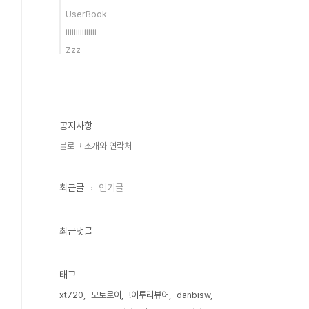
UserBook
iiiiiiiiiiiiiii
Zzz
공지사항
블로그 소개와 연락처
최근글
인기글
최근댓글
태그
xt720
모토로이
!이투리뷰어
danbisw