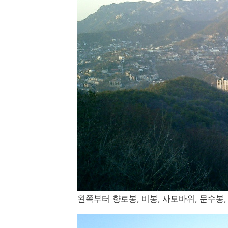
왼쪽부터 향로봉, 비봉, 사모바위, 문수봉