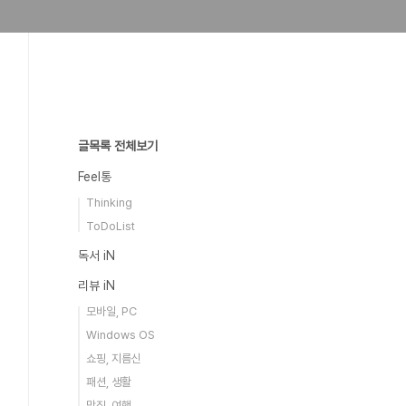
글목록 전체보기
Feel통
Thinking
ToDoList
독서 iN
리뷰 iN
모바일, PC
Windows OS
쇼핑, 지름신
패션, 생활
맛집, 여행