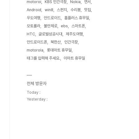
motoroi
KBS 인간극장
Nokia
연서
Android
win8
스펀지
수리봉
맛집
우도여행
안드로이드
홈플러스 휴무일
모토롤라
불만제로
ebs
스마트폰
HTC
글로벌성공시대
제주도여행
안드로이드폰
북한산
인간극장
motorola
롯데마트 휴무일
태그를 입력해 주세요.
이마트 휴무일
전체 방문자
Today :
Yesterday :