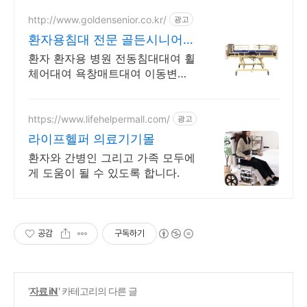
http://www.goldensenior.co.kr/
광고
환자용침대 전문 골든시니어
전국 배송 2~3일 가능
환자 환자용 병원 전동침대대여 휠
체어대여 욕창매트대여 이동변기
목욕의자판매 전국 환자용침대 무
료 설치 수동휠체어 대여 보행기
워커 욕창매트리스 임대
https://www.lifehelpermall.com/
광고
라이프헬퍼 의료기기몰
환자와 간병인 그리고 가족 모두에
게 도움이 될 수 있도록 합니다.
공감
구독하기
'
자료 iN
' 카테고리의 다른 글