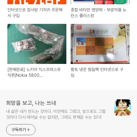
인터넷으로 참사랑 기저귀 주문해
종합 비타민 영양제 - 부광약품 뉴
서 구입
란스 플러스정
[판매완료] 노키아 익스프레스뮤
황토 냉온 찜질팩 인터넷으로 구
직폰(Nokia 5800
입
XpressMusic) 리모콘과 이어폰
팝니다
희망을 보고, 나는 쓰네
내 삶은 내가 만드는 것이다. 이전에도 그랬고, 앞으로도 그럴
것이다 다시 태어날 수는 없지만, 그래도 변해갈 수는 있다!
구독하기