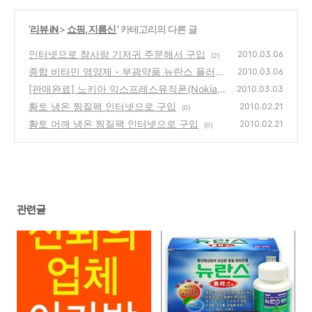
'
리뷰 iN
>
쇼핑, 지름신
' 카테고리의 다른 글
인터넷으로 참사랑 기저귀 주문해서 구입
2010.03.06
(2)
종합 비타민 영양제 - 부광약품 뉴란스 플러스
2010.03.06
정
[판매완료] 노키아 익스프레스뮤직폰(Nokia 5
(0)
2010.03.03
800 XpressMusic) 리모콘과 이어폰 팝니다
황토 냉온 찜질팩 인터넷으로 구입
2010.02.21
(0)
(4)
황토 어깨 냉온 찜질팩 인터넷으로 구입
2010.02.21
(0)
관련글