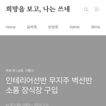
본문 바로가기
희망을 보고, 나는 쓰네
Home
글목록
방명록
Admin
Write
리뷰 iN /쇼핑, 지름신
인테리어선반 무지주 벽선반
소품 장식장 구입
by 알 수 없는 사용자
2010. 3. 6.