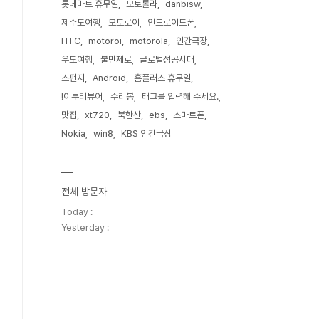
롯데마트 휴무일
모토롤라
danbisw
제주도여행
모토로이
안드로이드폰
HTC
motoroi
motorola
인간극장
우도여행
불만제로
글로벌성공시대
스펀지
Android
홈플러스 휴무일
!이투리뷰어
수리봉
태그를 입력해 주세요.
맛집
xt720
북한산
ebs
스마트폰
Nokia
win8
KBS 인간극장
전체 방문자
Today :
Yesterday :