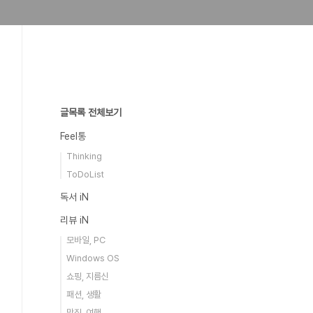
글목록 전체보기
Feel통
Thinking
ToDoList
독서 iN
리뷰 iN
모바일, PC
Windows OS
쇼핑, 지름신
패션, 생활
맛집, 여행