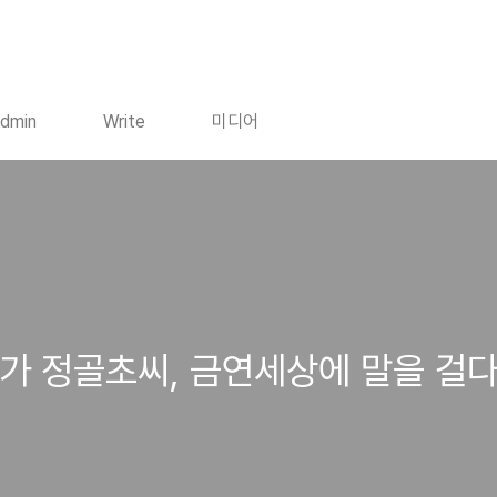
dmin
Write
미디어
연가 정골초씨, 금연세상에 말을 걸