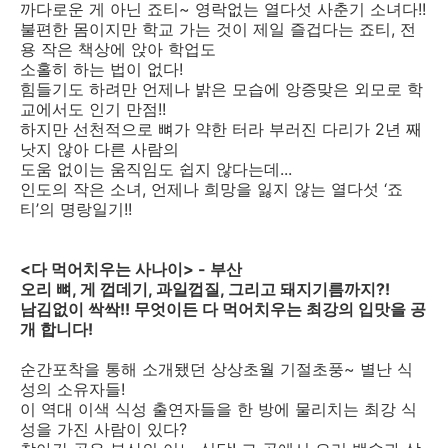
까다로운 게 아닌 죠티~ 영락없는 열다섯 사춘기 소녀다!!
불편한 몸이지만 학교 가는 것이 제일 즐겁다는 죠티, 전
용 작은 책상에 앉아 학업도
소홀히 하는 법이 없다!
힘들기도 하려만 언제나 밝은 모습에 앙증맞은 외모로 학
교에서도 인기 만점!!
하지만 선천적으로 뼈가 약한 터라 부러진 다리가 2년 째
낫지 않아 다른 사람의
도움 없이는 움직임도 쉽지 않다는데...
인도의 작은 소녀, 언제나 희망을 잃지 않는 열다섯 ‘죠
티’의 명랑일기!!
<다 먹어치우는 사나이> - 부산
오리 뼈, 게 껍데기, 과일껍질, 그리고 돼지기름까지?!
남김없이 싹싹!! 무엇이든 다 먹어치우는 최강의 입맛을 공
개 합니다!
순간포착을 통해 소개됐던 상상초월 기절초풍~ 별난 식
성의 소유자들!
이 역대 이색 식성 출연자들을 한 방에 물리치는 최강 식
성을 가진 사람이 있다?