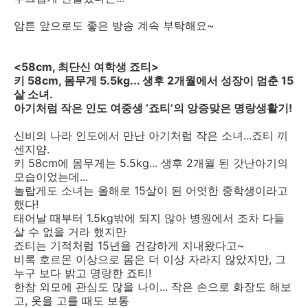
암튼 앞으로도 좋은 방송 계속 부탁해요~
<58cm, 최단신 여학생 죠티>
키 58cm, 몸무게 5.5kg... 생후 2개월에서 성장이 멈춘 15
살 소녀.
아기처럼 작은 인도 여중생 ‘죠티’의 앙증맞은 명랑생활기!
신비의 나라 인도에서 만난 아기처럼 작은 소녀...죠티 끼
센지얌.
키 58cm에 몸무게는 5.5kg... 생후 2개월 된 갓난아기의
모습이었는데...
놀랍게도 소녀는 올해로 15살이 된 어엿한 중학생이라고
했다!
태어날 때부터 1.5kg밖에 되지 않아 병원에서 조차 다들
살 수 없을 거라 했지만
죠티는 기적처럼 15년을 건강하게 지내왔다고~
비록 호르몬 이상으로 몸은 더 이상 자라지 않았지만, 그
누구 보다 밝고 명랑한 죠티!
한참 외모에 관심도 많을 나이... 작은 손으로 화장도 해보
고, 옷을 고를 때도 보통