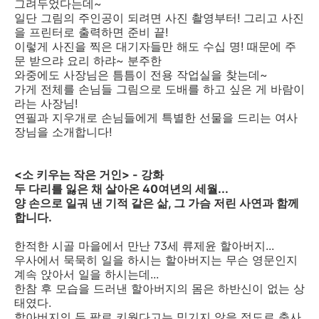
그려두었다는데~
일단 그림의 주인공이 되려면 사진 촬영부터! 그리고 사진
을 프린터로 출력하면 준비 끝!
이렇게 사진을 찍은 대기자들만 해도 수십 명! 때문에 주
문 받으랴 요리 하랴~ 분주한
와중에도 사장님은 틈틈이 전용 작업실을 찾는데~
가게 전체를 손님들 그림으로 도배를 하고 싶은 게 바람이
라는 사장님!
연필과 지우개로 손님들에게 특별한 선물을 드리는 여사
장님을 소개합니다!
<소 키우는 작은 거인> - 강화
두 다리를 잃은 채 살아온 40여년의 세월...
양 손으로 일궈 낸 기적 같은 삶, 그 가슴 저린 사연과 함께
합니다.
한적한 시골 마을에서 만난 73세 류제윤 할아버지...
우사에서 묵묵히 일을 하시는 할아버지는 무슨 영문인지
계속 앉아서 일을 하시는데...
한참 후 모습을 드러낸 할아버지의 몸은 하반신이 없는 상
태였다.
할아버지의 두 팔로 키웠다고는 믿기지 않을 정도로 축사