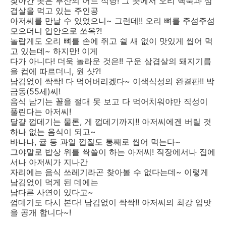
찾아간 곳은 부산의 어느 식당! 그 곳에서 오리 백숙과 삼
겹살을 먹고 있는 주인공
아저씨를 만날 수 있었으니~ 그런데!! 오리 뼈를 주섬주섬
모으더니 입안으로 쏘옥?!
놀랍게도 오리 뼈를 손에 쥐고 쉴 새 없이 맛있게 씹어 먹
고 있는데~ 하지만! 이게
다가 아니다! 더욱 놀라운 것은!! 구운 삼겹살의 돼지기름
을 컵에 따르더니, 원 샷?!
남김없이 싹싹! 다 먹어버리겠다~ 이색식성의 완결판!! 박
금동(55세)씨!
음식 남기는 꼴을 절대 못 보고 다 먹어치워야만 직성이
풀린다는 아저씨!
달걀 껍데기는 물론, 게 껍데기까지!! 아저씨에겐 버릴 것
하나 없는 음식이 되고~
바나나, 귤 등 과일 껍질도 통째로 씹어 먹는다~
그야말로 밥상 위를 싹쓸이 하는 아저씨! 직장에서나 집에
서나 아저씨가 지나간
자리에는 음식 쓰레기라곤 찾아볼 수 없다는데~ 이렇게
남김없이 먹게 된 데에는
남다른 사연이 있다고~
껍데기도 다시 본다! 남김없이 싹싹!! 아저씨의 최강 입맛
을 공개 합니다~!