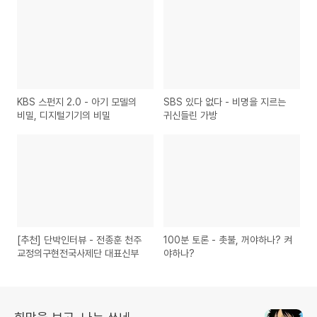
KBS 스펀지 2.0 - 아기 모델의
SBS 있다 없다 - 비명을 지르는
비밀, 디지털기기의 비밀
귀신들린 가방
[추천] 단박인터뷰 - 전종훈 천주
100분 토론 - 촛불, 꺼야하나? 켜
교정의구현전국사제단 대표신부
야하나?