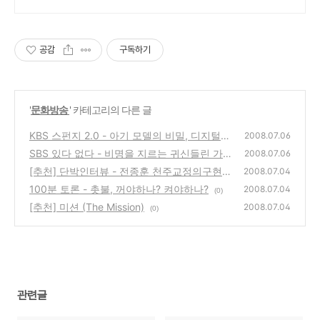
공감
구독하기
'
문화방송
' 카테고리의 다른 글
KBS 스펀지 2.0 - 아기 모델의 비밀, 디지털기
2008.07.06
기의 비밀
SBS 있다 없다 - 비명을 지르는 귀신들린 가방
(0)
2008.07.06
[추천] 단박인터뷰 - 전종훈 천주교정의구현전
(0)
2008.07.04
국사제단 대표신부
100분 토론 - 촛불, 꺼야하나? 켜야하나?
(0)
2008.07.04
(0)
[추천] 미션 (The Mission)
2008.07.04
(0)
관련글