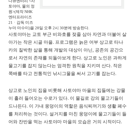
다큐멘터리 <사
토야마, 물의 정
원>(제작 NHK
엔터프라이즈
21ㆍ감독 미즈
누마 마수미)을 28일 오후 2시 30분에 방송한다.
사토야마는 교토 부근 비와호를 젖줄 삼아 자연과 더불어 살
아가는 작은 시골 마을. 프로그램은 늙은 어부 상고로 타나
카의 질박한 삶을 통해 개발의 대상이 아닌, 공존의 공간으
로서 자연의 존재를 되돌아보게 한다. 상고로 노인은 과하게
물고기를 잡지 않는다는 엄격한 원칙을 지키며 산다. 작은
쪽배를 타고 전통적인 낚시그물을 써서 고기를 잡는다.
상고로 노인의 집을 비롯해 사토야마 마을의 집들에는 강물
이 흘러 들어오는 수로가 있다. 이 물길로 강의 물고기들이
드나든다. 이 가내 웅덩이의 역할은 음식찌꺼기와 생활 폐수
를 처리하는 것이다. 설거지를 마친 웅덩이에 물고기들이 들
어와 잔반을 먹는 사토야마 마을의 모습은 거의 시적이다.