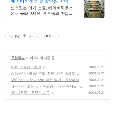
베이비하우스 남양주점 아이를
위한 최고의 공간
센스있는 아기 선물, 베이비하우스
에서 골라보세요! 부모님의 마음으
로 준비한 국내 최대 규모의 유아
동 전문 매장 베이비하우스!
공감
구독하기
'
문화방송
' 카테고리의 다른 글
MBC 스페셜 - 올인
2008.09.21
(0)
VJ특공대 - 출동! 연말 ‘황당’ 사건 속으로
2008.09.21
(0)
SBS 순간포착 세상에 이런 일이 - 간장아저씨,
2008.09.21
굳세어라 반팔우먼, 64세 중학생 할머니, 콧수
내 생애의 모든 것 - 수도원의 작은 형제들
2008.09.21
(0)
염 맨
(0)
HC 대우주 - 우주선 지구
2008.09.21
(0)