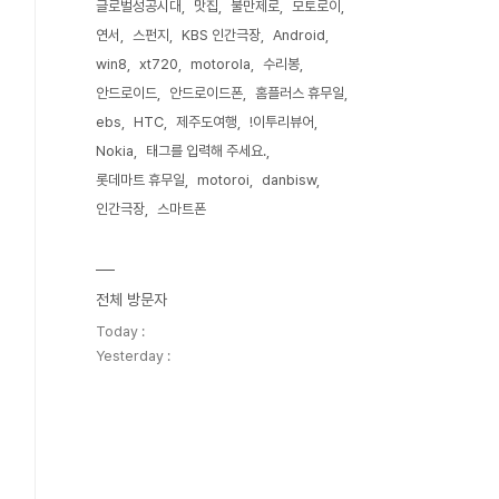
글로벌성공시대
맛집
불만제로
모토로이
연서
스펀지
KBS 인간극장
Android
win8
xt720
motorola
수리봉
안드로이드
안드로이드폰
홈플러스 휴무일
ebs
HTC
제주도여행
!이투리뷰어
Nokia
태그를 입력해 주세요.
롯데마트 휴무일
motoroi
danbisw
인간극장
스마트폰
전체 방문자
Today :
Yesterday :