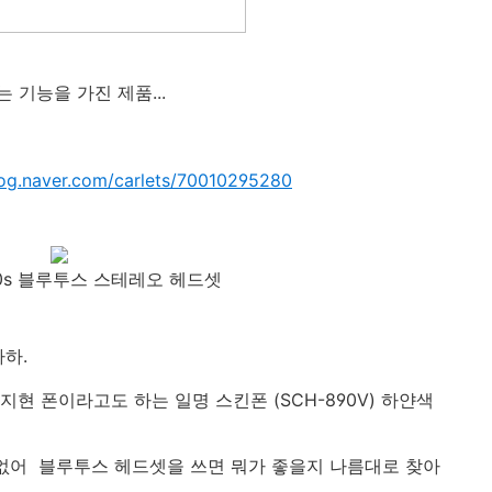
기능을 가진 제품...
log.naver.com/carlets/70010295280
620s 블루투스 스테레오 헤드셋
하.
현 폰이라고도 하는 일명 스킨폰 (SCH-890V) 하얀색
 없어 블루투스 헤드셋을 쓰면 뭐가 좋을지 나름대로 찾아