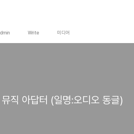
dmin
Write
미디어
스 뮤직 아답터 (일명:오디오 동글)