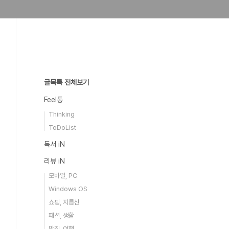
글목록 전체보기
Feel통
Thinking
ToDoList
독서 iN
리뷰 iN
모바일, PC
Windows OS
쇼핑, 지름신
패션, 생활
맛집, 여행