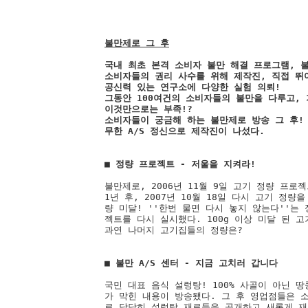
불만제로 그 후
국내 최초 본격 소비자 불만 해결 프로그램, 불
소비자들의 권리 사수를 위해 제작진, 직접 뛰어
공신력 있는 연구소에 다양한 실험 의뢰! 

그동안 100여건의 소비자들의 불만을 다루고, 
이것만으로는 부족!? 

소비자들이 궁금해 하는 불만제로 방송 그 후! 
무한 A/S 정신으로 제작진이 나섰다. 

불만제로, 2006년 11월 9일 고기 정량 프로젝
1년 후, 2007년 10월 18일 다시 고기 정량
량 미달! ''한번 물면 다시 놓지 않는다''는
젝트를 다시 실시했다. 100g 이상 미달 된 고
과연 나머지 고기집들의 정량은?   

국민 대표 음식 설렁탕! 100% 사골이 아닌 땅
가 막힌 내용이 방송됐다. 그 후 영업점들은 
로 당당히 설렁탕 재료들을 공개하고 새롭게 재