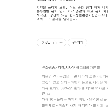
치약을 쓰다가 보면, 어느 순간 공기 빠져 나가
불투명한 용기 안의 치약 중량과 튜브 용기 제품
제작진, 공신력 있는 한국생활환경시험연구소에 총
의뢰! 그 결과를 알아본다.
공감
구독하기
'
문화방송
>
다큐, 시사
' 카테고리의 다른 글
최윤영 W - 농업을 버린 나라의 교훈 - 필리
그것이 알고 싶다 - 마법의 눈으로 세상을 지킨
다큐 프라임 080421 東과 西 제1편 명사로
인
(0)
다큐 10 - 놀라운 과학의 비밀 - 완벽한 삶
불만제로 - 학습지 사기, 배터리가 불안해
(0)