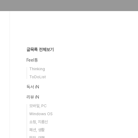
글목록 전체보기
Feel통
Thinking
ToDoList
독서 iN
리뷰 iN
모바일, PC
Windows OS
쇼핑, 지름신
패션, 생활
맛집, 여행