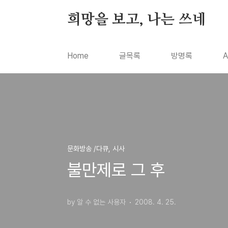
본문 바로가기
희망을 보고, 나는 쓰네
Home
글목록
방명록
A
문화방송 /다큐, 시사
불만제로 그 후
by 알 수 없는 사용자
2008. 4. 25.