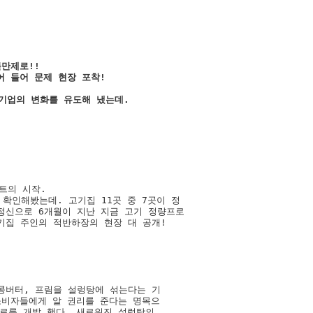
만제로!!

 들어 문제 현장 포착! 

기업의 변화를 유도해 냈는데.   



트의 시작.  

을 확인해봤는데. 고기집 11곳 중 7곳이 정

 정신으로 6개월이 지난 지금 고기 정량프로

기집 주인의 적반하장의 현장 대 공개! 

콩버터, 프림을 설렁탕에 섞는다는 기

소비자들에게 알 권리를 준다는 명목으

료를 개발 했다. 새로워진 설렁탕의 
