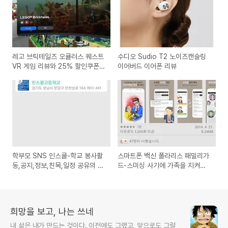
레고 브릭테일즈 오큘러스 퀘스트
수디오 Sudio T2 노이즈캔슬링
VR 게임 리뷰와 25% 할인쿠폰
이어버드 이어폰 리뷰
LEGO BRICK TALES
학부모 SNS 인스쿨-학교 봉사활
스마트폰 백신 폴라리스 패밀리가
동,공지,정보,친목,일정 공유의 스
드-스미싱 사기에 가족을 지켜주
마트폰용 앱 사용기 리뷰
는 원격관리 앱 사용방법
희망을 보고, 나는 쓰네
내 삶은 내가 만드는 것이다. 이전에도 그랬고, 앞으로도 그럴