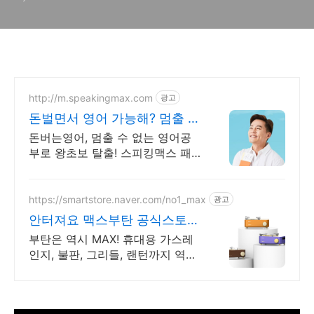
http://m.speakingmax.com
광고
돈벌면서 영어 가능해? 멈출 수
없는 영어회화
돈버는영어, 멈출 수 없는 영어공
부로 왕초보 탈출! 스피킹맥스 패
키지 알아보기 공부가 돈이 된다
면, 지금 당장 시작해야죠! 영어는
기본, 현금보상까지 알차게!
https://smartstore.naver.com/no1_max
광고
안터져요 맥스부탄 공식스토어
폭발방지 맥스부탄!
부탄은 역시 MAX! 휴대용 가스레
인지, 불판, 그리들, 랜턴까지 역시
맥스부탄! 세계 60여개국이 인정한
맥스부탄! 디테일이 다른 맥스부탄
의 기술력!