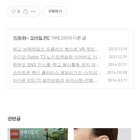
3
구독하기
'
리뷰 iN
>
모바일, PC
' 카테고리의 다른 글
레고 브릭테일즈 오큘러스 퀘스트 VR 게임 리
2023.12.19
뷰와 25% 할인쿠폰 LEGO BRICK TALES
수디오 Sudio T2 노이즈캔슬링 이어버드 이어
(1)
2021.12.29
폰 리뷰
학부모 SNS 인스쿨-학교 봉사활동,공지,정보,
(3)
2014.07.17
친목,일정 공유의 스마트폰용 앱 사용기 리뷰
스마트폰 백신 폴라리스 패밀리가드-스미싱
2014.05.08
사기에 가족을 지켜주는 원격관리 앱 사용방법
(0)
아이폰 IOS 7.1 설치방법과 유의사항-전화 통
2014.03.11
화 화면,시리,아이튠즈 라이더 업데이트
(0)
(0)
관련글