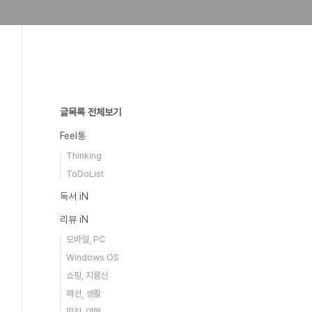
글목록 전체보기
Feel통
Thinking
ToDoList
독서 iN
리뷰 iN
모바일, PC
Windows OS
쇼핑, 지름신
패션, 생활
맛집, 여행