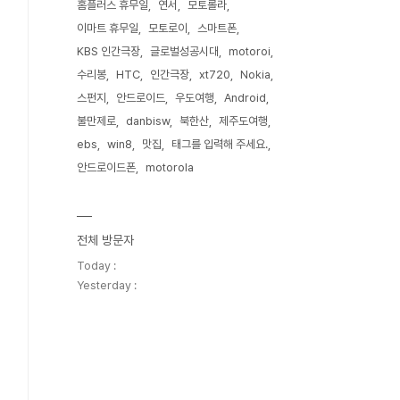
홈플러스 휴무일
연서
모토롤라
이마트 휴무일
모토로이
스마트폰
KBS 인간극장
글로벌성공시대
motoroi
수리봉
HTC
인간극장
xt720
Nokia
스펀지
안드로이드
우도여행
Android
불만제로
danbisw
북한산
제주도여행
ebs
win8
맛집
태그를 입력해 주세요.
안드로이드폰
motorola
전체 방문자
Today :
Yesterday :