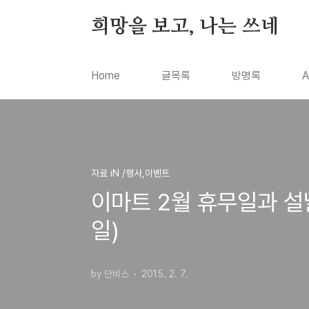
본문 바로가기
희망을 보고, 나는 쓰네
Home
글목록
방명록
A
자료 iN /행사,이벤트
이마트 2월 휴무일과 설
일)
by 단비스
2015. 2. 7.