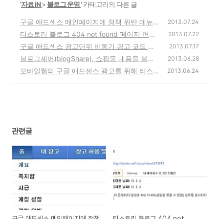
'
자료 iN
>
블로그 운영
' 카테고리의 다른 글
구글 애드센스 메인페이지에 정책 위반 메뉴
2013.07.24
추가와 계정중지(차단)에 대한 생각
티스토리 블로그 404 not found 페이지 편법
(9)
2013.07.22
으로 만드는 방법 - Javascript Redirect 이용
구글 애드센스 광고단위 비동기 광고 코드 베
2013.07.17
애드센스 경고 해결
타버전 제공과 설치방법 그리고 문제점
(2)
블로그셰어(blogShare), 쇼핑몰 내용을 블로
(2)
2013.06.28
그에 첨부해 판매수익을 올리는 CPS기반 사이
모바일웹의 구글 애드센스 광고를 위해 티스토
2013.06.24
트 소개
리 모바일 스킨 슬림하게 수정하는 방법
(2)
(0)
관련글
구글 애드센스 메인페이지에 정책
티스토리 블로그 404 not