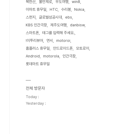
북한산
불만제로
우도여행
win8
이마트 휴무일
HTC
수리봉
Nokia
스펀지
글로벌성공시대
ebs
KBS 인간극장
제주도여행
danbisw
스마트폰
태그를 입력해 주세요.
!이투리뷰어
연서
motoroi
홈플러스 휴무일
안드로이드폰
모토로이
Android
motorola
인간극장
롯데마트 휴무일
전체 방문자
Today :
Yesterday :