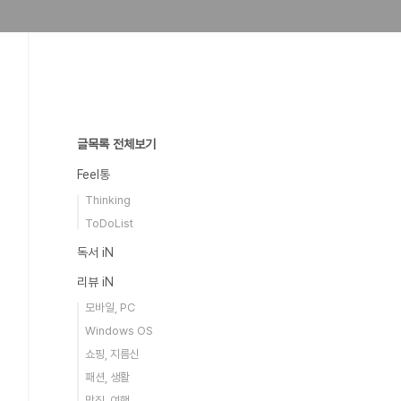
글목록 전체보기
Feel통
Thinking
ToDoList
독서 iN
리뷰 iN
모바일, PC
Windows OS
쇼핑, 지름신
패션, 생활
맛집, 여행