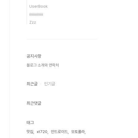
UserBook
iiiiiiiiiiiiiii
Zzz
공지사항
블로그 소개와 연락처
최근글
인기글
최근댓글
태그
맛집
xt720
안드로이드
모토롤라