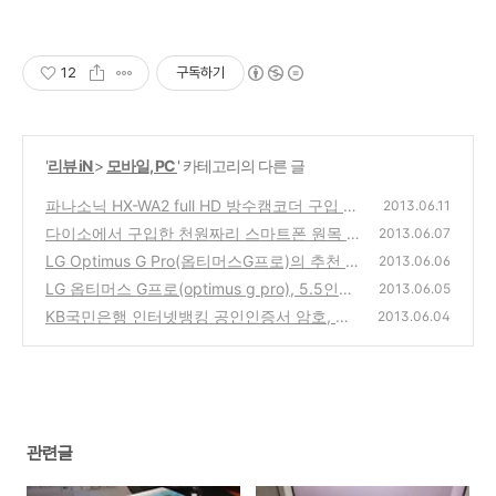
12
구독하기
'
리뷰 iN
>
모바일, PC
' 카테고리의 다른 글
파나소닉 HX-WA2 full HD 방수캠코더 구입 사
2013.06.11
용기, 20만원대의 가격에 여름철 물놀이,바캉
다이소에서 구입한 천원짜리 스마트폰 원목 거
2013.06.07
스에 좋은 추천 제품 리뷰
치대 (아이폰, 안드로이드폰등에서 사용 가능
(0)
LG Optimus G Pro(옵티머스G프로)의 추천 악
2013.06.06
한 나무 냄비받침대 활용)
세사리인 퀵커버와 무선충전기 제품 구입 사용
(0)
LG 옵티머스 G프로(optimus g pro), 5.5인치
2013.06.05
기, 슈피겐 SGP 하드북
와 풀HD 스마트폰 번호이동 제품 간단 사용기
(0)
KB국민은행 인터넷뱅킹 공인인증서 암호, 키
2013.06.04
보드 입력이 안되는 경우의 해결방법
(8)
(27)
관련글