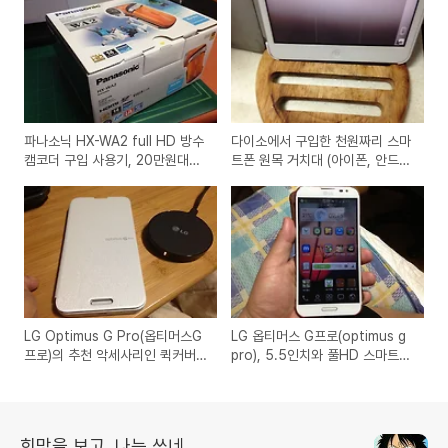
파나소닉 HX-WA2 full HD 방수
다이소에서 구입한 천원짜리 스마
캠코더 구입 사용기, 20만원대의
트폰 원목 거치대 (아이폰, 안드로
가격에 여름철 물놀이,바캉스에
이드폰등에서 사용 가능한 나무
좋은 추천 제품 리뷰
냄비받침대 활용)
LG Optimus G Pro(옵티머스G
LG 옵티머스 G프로(optimus g
프로)의 추천 악세사리인 퀵커버
pro), 5.5인치와 풀HD 스마트폰
와 무선충전기 제품 구입 사용기,
번호이동 제품 간단 사용기
슈피겐 SGP 하드북
희망을 보고, 나는 쓰네