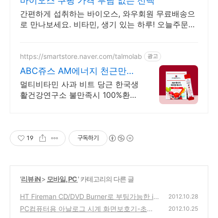
바이오스 쿠팡 가격 부담 없는 선택
간편하게 섭취하는 바이오스, 와우회원 무료배송으
로 만나보세요. 비타민, 생기 있는 하루! 오늘주문
내일도착 로켓배송으로 시작하세요.
https://smartstore.naver.com/talmolab
광고
ABC쥬스 AM에너지 천근만근
아침 1초 충전
멀티비타민 사과 비트 당근 한국생
활건강연구소 불만족시 100%환불
보장
19
구독하기
'
리뷰 iN
>
모바일, PC
' 카테고리의 다른 글
HT Fireman CD/DVD Burner로 부팅가능한 is
2012.10.28
o파일을 CD나 dvd로 쉽게 굽는 방법
PC컴퓨터용 아날로그 시계 화면보호기-초침,
(1)
2012.10.25