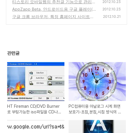
분침,시침 방식의 스크린세이버 다운로드 사이
티스토리 모바일웹의 추천글 기능으로 관리화
2012.10.23
트
면의 유입경로에 나타나는 다른 블로그의 링크
(2)
AppZapp Beta, 안드로이드용 구글 플레이(마
2012.10.23
주소
켓) 앱 가격 변동, 오늘의 무료앱과 할인앱을
(8)
구글 크롬 브라우저, 특정 홈페이지 사이트의
2012.10.21
푸쉬, 이메일로 알려주는 추천 앱 리뷰
이미지가 제대로 나오지 않는 경우에 캐시 폴
(2)
더 삭제를 통한 해결 방법
(6)
관련글
HT Fireman CD/DVD Burner
PC컴퓨터용 아날로그 시계 화면
로 부팅가능한 iso파일을 CD나
보호기-초침,분침,시침 방식의 스
dvd로 쉽게 굽는 방법
크린세이버 다운로드 사이트