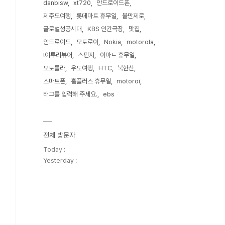
danbisw
xt720
안드로이드폰
제주도여행
롯데마트 휴무일
불만제로
글로벌성공시대
KBS 인간극장
맛집
안드로이드
모토로이
Nokia
motorola
!이투리뷰어
스펀지
이마트 휴무일
모토롤라
우도여행
HTC
북한산
스마트폰
홈플러스 휴무일
motoroi
태그를 입력해 주세요.
ebs
전체 방문자
Today :
Yesterday :