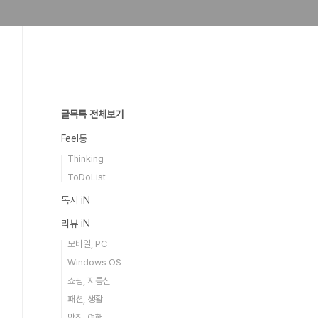
글목록 전체보기
Feel통
Thinking
ToDoList
독서 iN
리뷰 iN
모바일, PC
Windows OS
쇼핑, 지름신
패션, 생활
맛집, 여행