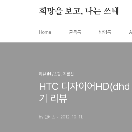
본문 바로가기
희망을 보고, 나는 쓰네
Home
글목록
방명록
A
리뷰 iN /쇼핑, 지름신
HTC 디자이어HD(dhd
기 리뷰
by 단비스
2012. 10. 11.