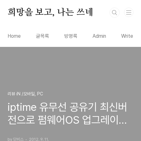
본문 바로가기
희망을 보고, 나는 쓰네
Home
글목록
방명록
Admin
Write
리뷰 iN /모바일, PC
iptime 유무선 공유기 최신버
전으로 펌웨어OS 업그레이드
하는 방법 (PC컴퓨터와 아이
by 단비스
2012. 9. 11.