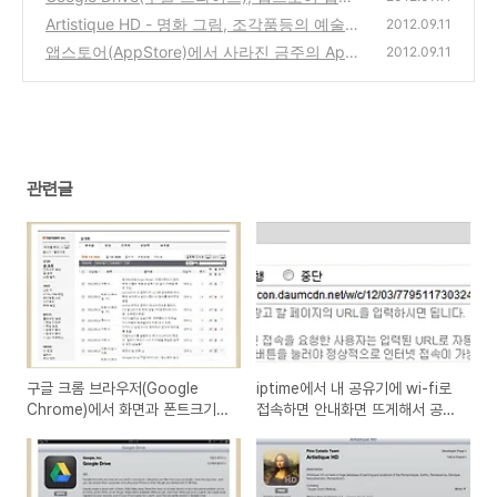
방법
레이드로 문서 파일 수정이 가능해졌네요(아
(0)
Artistique HD - 명화 그림, 조각품등의 예술작
2012.09.11
이폰, 아이패드용 앱)
품을 보여주는 아이폰, 아이패드용 대용량의
(0)
앱스토어(AppStore)에서 사라진 금주의 App
2012.09.11
앱
과 새로생긴 한시적 특가판매 App과 게임 그
(4)
리고 아이폰, 아이패드에서 무료앱, 할인앱 받
는 방법
(0)
관련글
구글 크롬 브라우저(Google
iptime에서 내 공유기에 wi-fi로
Chrome)에서 화면과 폰트크기가
접속하면 안내화면 뜨게해서 공지
커지거나 작아진 경우(확대/축소)
사항이나 광고를 보여주는 방법
에 단축키로 해결하는 방법