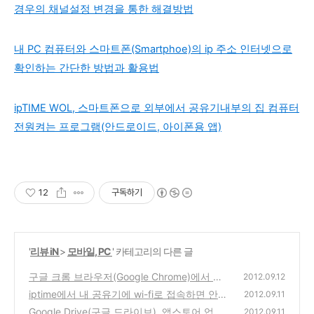
경우의 채널설정 변경을 통한 해결방법
내 PC 컴퓨터와 스마트폰(Smartphoe)의 ip 주소 인터넷으로
확인하는 간단한 방법과 활용법
ipTIME WOL, 스마트폰으로 외부에서 공유기내부의 집 컴퓨터
전원켜는 프로그램(안드로이드, 아이폰용 앱)
12
구독하기
'
리뷰 iN
>
모바일, PC
' 카테고리의 다른 글
구글 크롬 브라우저(Google Chrome)에서 화
2012.09.12
면과 폰트크기가 커지거나 작아진 경우(확대/
iptime에서 내 공유기에 wi-fi로 접속하면 안내
2012.09.11
축소)에 단축키로 해결하는 방법
화면 뜨게해서 공지사항이나 광고를 보여주는
(0)
Google Drive(구글 드라이브), 앱스토어 업그
2012.09.11