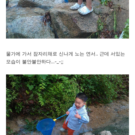
물가에 가서 잠자리채로 신나게 노는 연서.. 근데 서있는
모습이 불안불안하다...-_-;;