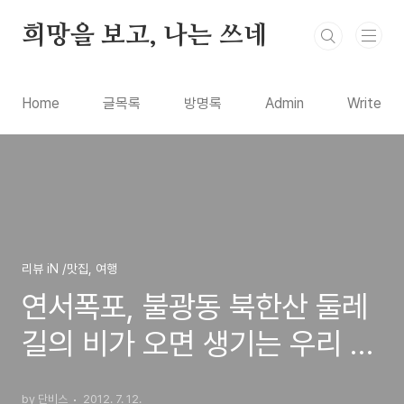
본문 바로가기
희망을 보고, 나는 쓰네
Home
글목록
방명록
Admin
Write
리뷰 iN /맛집, 여행
연서폭포, 불광동 북한산 둘레
길의 비가 오면 생기는 우리 조
카의 이름으로 작명한 작은 폭
by 단비스
2012. 7. 12.