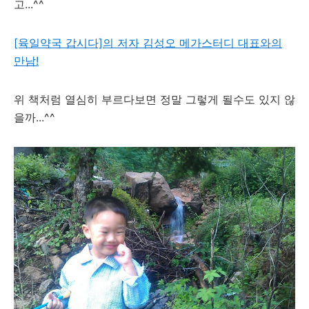
고...^^
[육일약국 갑시다]의 저자 김성오 메가스터디 대표와의
만남!
위 책처럼 열심히 부르다보면 정말 그렇게 될수도 있지 않
을까...^^