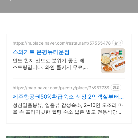
포
https://m.place.naver.com/restaurant/37555478
광고
스와가트 은평뉴타운점
인도 현지 맛으로 분위기 좋은 레
스토랑입니다. 와인 콜키지 무료,
주차 가능
https://map.naver.com/p/entry/place/36957739
광고
제주항공권50%환급숙소 선정 2인객실부터
10인객실 구성
성산일출봉뷰, 일출뷰 감성숙소, 2~10인 오조리 마
을 속 프라이빗한 힐링 숙소 넓은 별도 전용식당 공
간, 올레길2코스 바로 옆, 트레킹후 힐링에 좋은 숙
소