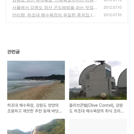
(예약 전화번호 안내)
고 멋진 59번국도 도로변의 119m 높이의 폭포
(2)
서울에서 강원도 정선 곤드레밥을 파는 맛집
2012.07.10
음식점들을 소개합니다
(0)
만리향, 하조대 해수욕장의 유일한 중국집 (바
(0)
2012.07.10
닷가로도 배달이 가능한 중식집)
(2)
관련글
하조대 해수욕장, 강원도 양양의
올리브콘텔(Olive Contel), 강원
조용하고 깨끗한 추천 동해 바닷
도 하조대 해수욕장의 취식 조리
가 여행지~
가 가능한 추천 콘도&모텔(예약
전화번호 안내)