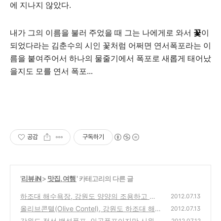
에 지나지 않았다.
내가 그의 이름을 불러 주었을 때 그는 나에게로 와서
꽃
이
되었다라는 김춘수의 시인 꽃처럼 어쩌면 연서폭포라는 이
름을 붙여주어서 하나의 물줄기에서 폭포로 새롭게 태어났
을지도 모를 연서 폭포...
공감
구독하기
'
리뷰 iN
>
맛집, 여행
' 카테고리의 다른 글
하조대 해수욕장, 강원도 양양의 조용하고 깨
2012.07.13
끗한 추천 동해 바닷가 여행지~
올리브콘텔(Olive Contel), 강원도 하조대 해
(0)
2012.07.13
수욕장의 취식 조리가 가능한 추천 콘도&모텔
강원도 정선 백석폭포, 인공폭포이지만 시원하
2012.07.12