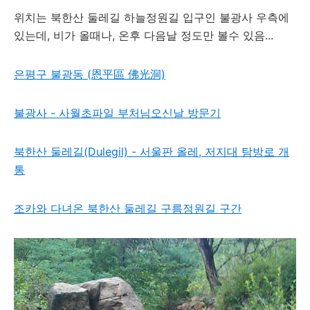
위치는 북한산 둘레길 하늘정원길 입구인 불광사 우측에
있는데, 비가 올때나, 온후 다음날 정도만 볼수 있음...
은평구 불광동 (恩平區 佛光洞)
불광사 - 사월초파일 부처님오신날 방문기
북한산 둘레길(Dulegil) - 서울판 올레, 저지대 탐방로 개
통
조카와 다녀온 북한산 둘레길 구름정원길 구간