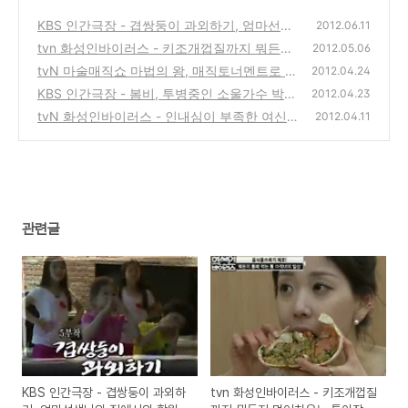
KBS 인간극장 - 겹쌍둥이 과외하기, 엄마선생
2012.06.11
님의 집에서의 학원수업 이야기
tvn 화성인바이러스 - 키조개껍질까지 뭐든지
(0)
2012.05.06
먹어치우는 통아작녀 김지혜
tvN 마술매직쇼 마법의 왕, 매직토너멘트로 국
(0)
2012.04.24
민마술사를 뽑는 마법 서바이벌 방송
KBS 인간극장 - 봄비, 투병중인 소울가수 박인
(0)
2012.04.23
수와 전부인 복화씨의 이야기
tvN 화성인바이러스 - 인내심이 부족한 여신
(2)
2012.04.11
미모의 광스피드녀 이상미, 쌓아둔 옷만 300
벌의 옷사재기녀 허은지
(0)
관련글
KBS 인간극장 - 겹쌍둥이 과외하
tvn 화성인바이러스 - 키조개껍질