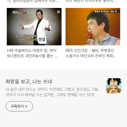
기, 엄마선생님의 집에서의 학원
까지 뭐든지 먹어치우는 통아작녀
수업 이야기
김지혜
tvN 마술매직쇼 마법의 왕, 매직
KBS 인간극장 - 봄비, 투병중인
토너멘트로 국민마술사를 뽑는 마
소울가수 박인수와 전부인 복화씨
법 서바이벌 방송
의 이야기
희망을 보고, 나는 쓰네
내 삶은 내가 만드는 것이다. 이전에도 그랬고, 앞으로도 그럴
것이다 다시 태어날 수는 없지만, 그래도 변해갈 수는 있다!
구독하기