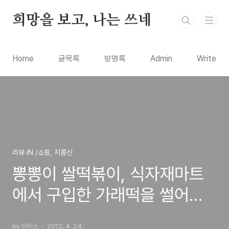
본문 바로가기
희망을 보고, 나는 쓰네
Home
글목록
방명록
Admin
Write
리뷰 iN /쇼핑, 지름신
뽕뽕이 쌀떡볶이, 식자재마트
에서 구입한 가래떡을 썰어서
판매한는 흰떡
by 단비스
2012. 4. 24.