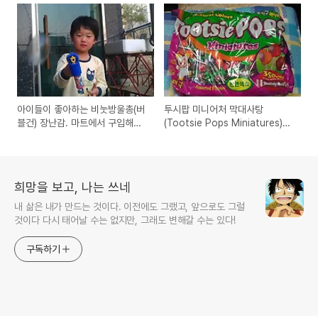
시식기
아이들이 좋아하는 비눗방울총(버
투시팝 미니어처 막대사탕
블건) 장난감. 마트에서 구입해서
(Tootsie Pops Miniatures)
써본 사용기
350개 인터넷에서 구입
희망을 보고, 나는 쓰네
내 삶은 내가 만드는 것이다. 이전에도 그랬고, 앞으로도 그럴
것이다 다시 태어날 수는 없지만, 그래도 변해갈 수는 있다!
구독하기