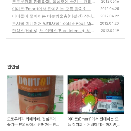
도토루커피 카페라떼, 점심후에 즐기는 편의점
2012.05.16
에서 판매하는 천원대의 저렴한 정통 수제드립
이마트(Emart)에서 판매하는 모듬 참치회 - 저
2012.04.25
커피
렴하기는 하지만, 부위와 해동이 아쉬운 참치
(2)
아이들이 좋아하는 비눗방울총(버블건) 장난
2012.04.22
구입 시식기
감. 마트에서 구입해서 써본 사용기
(4)
투시팝 미니어처 막대사탕(Tootsie Pops Mini
(0)
2012.04.20
atures) 350개 인터넷에서 구입
핫식스(Hot 6), 번 인텐스(Burn Intense), 레드
(1)
2012.04.19
불 에너지 드링크(Red BullEnergy Drink) 고카
페인 음료수 비교 및 인터넷 최저가 판매처
(2)
관련글
도토루커피 카페라떼, 점심후에
이마트(Emart)에서 판매하는 모
즐기는 편의점에서 판매하는 천원
듬 참치회 - 저렴하기는 하지만,
대의 저렴한 정통 수제드립 커피
부위와 해동이 아쉬운 참치 구입