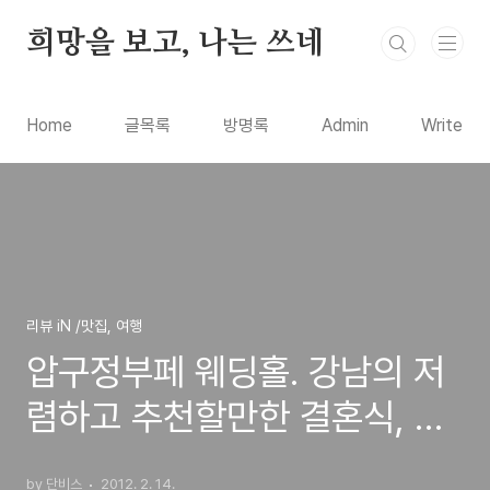
본문 바로가기
희망을 보고, 나는 쓰네
Home
글목록
방명록
Admin
Write
리뷰 iN /맛집, 여행
압구정부페 웨딩홀. 강남의 저
렴하고 추천할만한 결혼식, 돌
잔치, 회갑, 칠순장치에 좋은
by 단비스
2012. 2. 14.