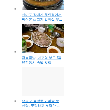
신마포 갈매기 체인점에서
먹어본 소고기 갈비살 부
위의 진꽃살
금복족발, 마포역 부근 30
년전통의 족발 맛집
은평구 불광동 가마솥 보
신탕, 푸짐하고 저렴한 사