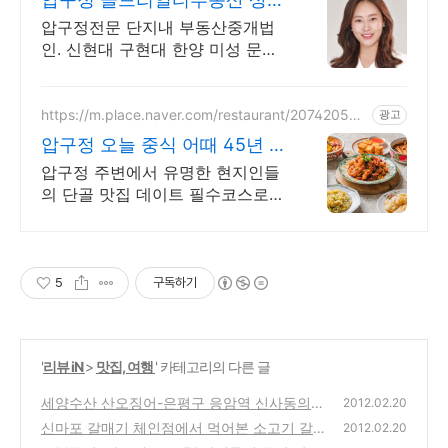
환영 T 511-0035
압구정전문 단지내 부동산중개법
인. 신현대 구현대 한양 미성 문의
환영합니다. 대표 공인중개사가 직
접 고객의 니즈에 맞춘 전문적인
원스탑 중개서비스 제공
https://m.place.naver.com/restaurant/207420536
광고
9
압구정 오늘 중식 어때 45년 마
라탕 외길
압구정 주변에서 유명한 현지인들
의 단골 맛집 데이트 필수코스로
유명한 맛집
5
구독하기
'
리뷰 iN
>
맛집, 여행
' 카테고리의 다른 글
세양수산 산오징어-은평구 응암역 신사동의
2012.02.20
광어,우럭,모듬회 등을 판매하는 회집 방문기
신마포 갈매기 체인점에서 먹어본 소고기 갈비
2012.02.20
(1)