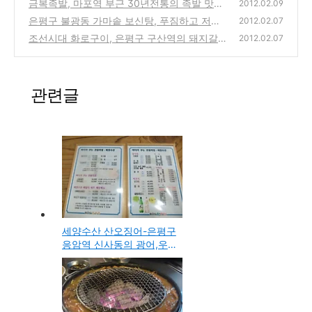
살 부위의 진꽃살
금복족발, 마포역 부근 30년전통의 족발 맛집
(0)
2012.02.09
은평구 불광동 가마솥 보신탕, 푸짐하고 저렴
(2)
2012.02.07
한 사철탕 유명 맛집
조선시대 화로구이, 은평구 구산역의 돼지갈비
(0)
2012.02.07
전문 대형 고기집
(0)
관련글
세양수산 산오징어-은평구
응암역 신사동의 광어,우
럭,모듬회 등을 판매하는
회집 방문기