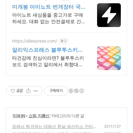
미개봉 아이노트 번개장터 국
내 최대 브랜드 중고거래
아이노트 새상품을 중고가로 구매
하세요. 대화 없는 안전결제로 간
편하게! 전국 각지에서 올라오는
전국구 최다 상품 매일 10만 개 이
상의 신규 상품 업로드
https://aliexpress.com/
광고
알리익스프레스 블루투스키보
드 내 맘에 쏙드는 오늘의 특가
타건감에 진심이라면? 블루투스키
보드 검색하고 알리에서 취향대로
골라요
공감
구독하기
'
리뷰 iN
>
쇼핑, 지름신
' 카테고리의 다른 글
집에서 튀겨먹는 대림선 흰살 생선까스 인터넷
2011.11.27
에서 구입 시식기