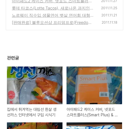
아이패드2 케이스 커버, 넷포드 스마트플러스
(2)
2011.11.27
(Smart Plus) & 정품 스마트커버(Apple Smart
롯데 타코스(Lotte Tacos), 새로나온 과지인
2011.11.25
Cover) 구입 사용기
멕시코 나쵸식 요리 스넥
(0)
노르웨이 직수입 생물연어 뱃살 연어회 대형마
(0)
2011.11.21
트에서 구입 시식기
[판매완료] 블루오션샵 프리덤프로(Freedom
(2)
2011.11.18
Pro) 휴대용 접이식 블루투스 키보드 거의 새
제품 판매합니다
(3)
관련글
집에서 튀겨먹는 대림선 흰살 생
아이패드2 케이스 커버, 넷포드
선까스 인터넷에서 구입 시식기
스마트플러스(Smart Plus) & 정
품 스마트커버(Apple Smart
Cover) 구입 사용기