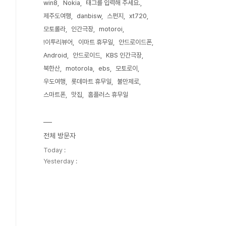
win8
Nokia
태그를 입력해 주세요.
제주도여행
danbisw
스펀지
xt720
모토롤라
인간극장
motoroi
!이투리뷰어
이마트 휴무일
안드로이드폰
Android
안드로이드
KBS 인간극장
북한산
motorola
ebs
모토로이
우도여행
롯데마트 휴무일
불만제로
스마트폰
맛집
홈플러스 휴무일
전체 방문자
Today :
Yesterday :