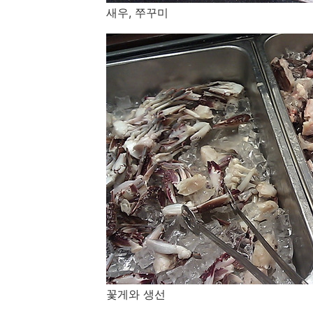
새우, 쭈꾸미
꽃게와 생선