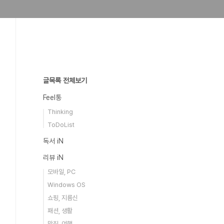
글목록 전체보기
Feel통
Thinking
ToDoList
독서 iN
리뷰 iN
모바일, PC
Windows OS
쇼핑, 지름신
패션, 생활
맛집, 여행