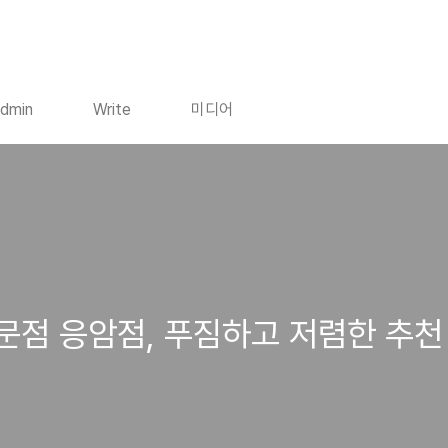
dmin
Write
미디어
문점 응암점, 푸짐하고 저렴한 추