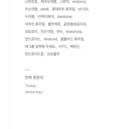
스마트폰
제주도여행
스펀지
motoroi
우도여행
win8
롯데마트 휴무일
xt720
수리봉
!이투리뷰어
danbisw
이마트 휴무일
불만제로
글로벌성공시대
모토로이
인간극장
연서
motorola
안드로이드
Android
홈플러스 휴무일
태그를 입력해 주세요.
HTC
북한산
안드로이드폰
모토롤라
전체 방문자
Today :
Yesterday :