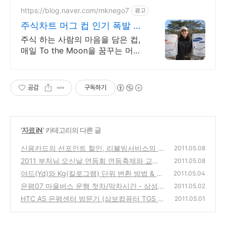
https://blog.naver.com/mknego7
광고
주식차트 머그 컵 인기 폭발 내
일은 오늘보다 조금더 높이
주식 하는 사람의 마음을 담은 컵,
매일 To the Moon을 꿈꾸는 머그
컵 숫자가 아닌 꿈을 담다. 매일 손
에 쥐는 조용한 응원. To the
Moon
공감
구독하기
'
자료 iN
' 카테고리의 다른 글
신용카드의 선포인트 할인, 리볼빙서비스의 고
2011.05.08
이자 함정과 신용카드 사용팁
2011 부처님 오신날 연등회 연등축제와 교통
(0)
2011.05.08
통제 정보
야드(Yd)와 Kg(킬로그램) 단위 변환 방법 & 공
(0)
2011.05.04
식 (길이, 무게, 부피, 넓이 환산표)
은평07 마을버스 운행 첫차/막차시간 - 삼성래
(2)
2011.05.02
미안, 불광역 순환버스 개통소식과 노선을 스
HTC AS 은평센터 방문기 (삼보컴퓨터 TGS 삼
2011.05.01
마트폰으로 실시간 확인 방법
보서비스, 노키아 AS 겸용) - SKT, KT 스마트
(1)
폰 사용자
(0)