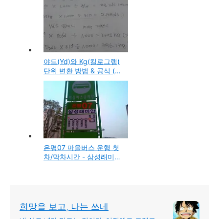
야드(Yd)와 Kg(킬로그램)
단위 변환 방법 & 공식 (길
이, 무게, 부피, 넓이 환산
표)
은평07 마을버스 운행 첫
차/막차시간 - 삼성래미안,
불광역 순환버스 개통소식
과 노선을 스마트폰으로
실시간 확인 방법
희망을 보고, 나는 쓰네