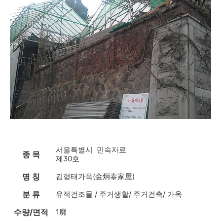
서울특별시 민속자료
종 목
제30호
명 칭
김형태가옥(金炯泰家屋)
분 류
유적건조물 / 주거생활/ 주거건축/ 가옥
수량/면적
1廓