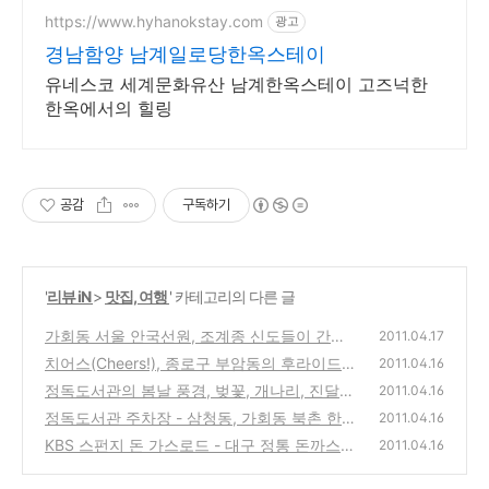
https://www.hyhanokstay.com
광고
경남함양 남계일로당한옥스테이
유네스코 세계문화유산 남계한옥스테이 고즈넉한
한옥에서의 힐링
공감
구독하기
'
리뷰 iN
>
맛집, 여행
' 카테고리의 다른 글
가회동 서울 안국선원, 조계종 신도들이 간화
2011.04.17
선 수행, 정진을 돕는 선방
치어스(Cheers!), 종로구 부암동의 후라이드
(0)
2011.04.16
치킨, 골뱅이 맛집
정독도서관의 봄날 풍경, 벚꽃, 개나리, 진달
(2)
2011.04.16
래, 목련이 만발한 멋진 곳
정독도서관 주차장 - 삼청동, 가회동 북촌 한옥
(0)
2011.04.16
마을 부근의 유료주차장
KBS 스펀지 돈 가스로드 - 대구 정통 돈까스
(0)
2011.04.16
미림, 안산 가마솥 한방 왕돈가스
(2)