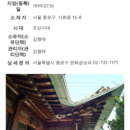
지정(등록)
1999.07.10
일
소 재 지
서울 종로구 가회동 16-8
시 대
조선시대
소유자(소
김형태
유단체)
관리자(관
김형태
리단체)
상 세 문 의
서울특별시 종로구 문화공보과 02-731-1171