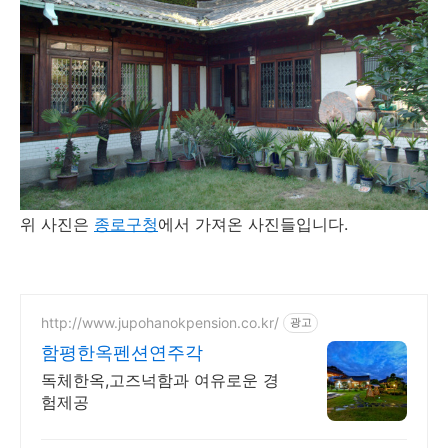
위 사진은
종로구청
에서 가져온 사진들입니다.
http://www.jupohanokpension.co.kr/
광고
함평한옥펜션연주각
독체한옥,고즈넉함과 여유로운 경
험제공