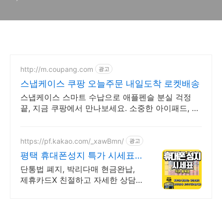
http://m.coupang.com
광고
스냅케이스 쿠팡 오늘주문 내일도착 로켓배송
스냅케이스 스마트 수납으로 애플펜슬 분실 걱정
끝, 지금 쿠팡에서 만나보세요. 소중한 아이패드, 태
블릿케이스 튼튼한 보호로 오래도록 안전하게 지켜
주세요.
https://pf.kakao.com/_xawBmn/
광고
평택 휴대폰성지 특가 시세표
가격비교 꼭 해보세요
단통법 폐지, 박리다매 현금완납,
제휴카드X 친절하고 자세한 상담
직폰 평택점 차별성없는 정직한 할
인 시세표확인후 저렴하게 구매하
세요!