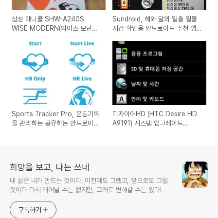
삼성 애니콜 SHW-A240S
Sundroid, 해와 달의 일출 일몰
WISE MODERN(와이즈 모던폰)
시간 확인용 안드로이드 추천 앱
SKT 번호이동 구입 사용기 (부모
리뷰
님을 위한 효도폰)
Sports Tracker Pro, 운동기록
디자이어HD (HTC Desire HD
을 관리하는 공유하는 안드로이드
A9191) 시스템 업그레이드
어플
1.84.1010.4 업데이트 정보 안내
희망을 보고, 나는 쓰네
내 삶은 내가 만드는 것이다. 이전에도 그랬고, 앞으로도 그럴
것이다 다시 태어날 수는 없지만, 그래도 변해갈 수는 있다!
구독하기