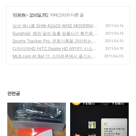
'
리뷰 iN
>
모바일, PC
' 카테고리의 다른 글
삼성 애니콜 SHW-A240S WISE MODERN(와
2011.04.16
이즈 모던폰) SKT 번호이동 구입 사용기 (부모
Sundroid, 해와 달의 일출 일몰시간 확인용 안
2011.04.15
님을 위한 효도폰)
드로이드 추천 앱 리뷰
(4)
Sports Tracker Pro, 운동기록을 관리하는 공
(0)
2011.04.10
유하는 안드로이드 어플
디자이어HD (HTC Desire HD A9191) 시스템
(0)
2011.04.10
업그레이드 1.84.1010.4 업데이트 정보 안내
MLB.com At Bat 11, 스마트폰에서 즐기는 실
2011.04.03
시간 MLB 메이저리그 프로그램앱
(2)
(0)
관련글