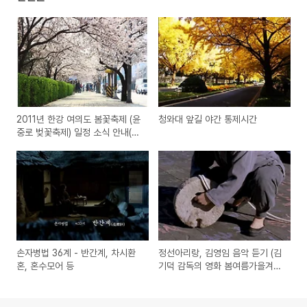
2011년 한강 여의도 봄꽃축제 (윤
청와대 앞길 야간 통제시간
중로 벚꽃축제) 일정 소식 안내(주
차, 교통편, 위치 등)
손자병법 36계 - 반간계, 차시환
정선아리랑, 김영임 음악 듣기 (김
혼, 혼수모어 등
기덕 감독의 영화 봄여름가을겨울
그리고 봄, OST 노래)