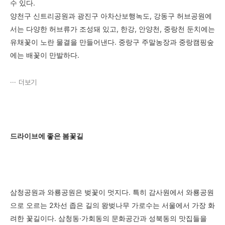
수 있다.
양천구 신트리공원과 광진구 아차산보행녹도, 강동구 허브공원에
서는 다양한 허브류가 조성돼 있고, 한강, 안양천, 중랑천 둔치에는
유채꽃이 노란 물결을 만들어낸다. 중랑구 주말농장과 중랑캠핑숲
에는 배꽃이 만발하다.
더보기
드라이브에 좋은 봄꽃길
삼청공원과 와룡공원은 벚꽃이 멋지다. 특히 감사원에서 와룡공원
으로 오르는 2차선 좁은 길의 왕벚나무 가로수는 서울에서 가장 화
려한 꽃길이다. 삼청동·가회동의 문화공간과 성북동의 맛집들을