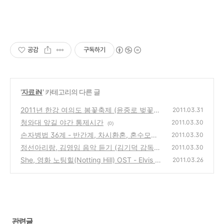
공감
구독하기
'
자료 iN
' 카테고리의 다른 글
2011년 한강 여의도 봄꽃축제 (윤중로 벚꽃축
2011.03.31
제) 일정 소식 안내(주차, 교통편, 위치 등)
청와대 앞길 야간 통제시간
(0)
2011.03.30
(0)
손자병법 36계 - 반간계, 차시환혼, 혼수모어
2011.03.30
등
정선아리랑, 김영임 음악 듣기 (김기덕 감독의
(0)
2011.03.30
영화 봄여름가을겨울 그리고 봄, OST 노래)
She, 영화 노팅힐(Notting Hill) OST - Elvis C
2011.03.26
ostello (음악듣기)
(3)
(0)
관련글