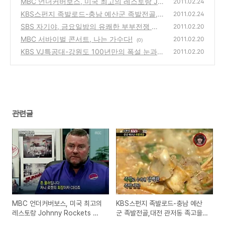
MBC 언더커버보스, 미국 최고의 레스토랑 Jo
2011.02.24
hnny Rockets 의 CEO John Fuller의 위장취
KBS스펀지 족발로드-충남 예산군 족발전골,
2011.02.24
업
대전 관저동 족고을 통바비큐 족발,부산 부평
(0)
SBS 자기야, 금요일밤의 유쾌한 부부전쟁 토
2011.02.20
동 왕문어비빔족발
크쇼
(2)
MBC 서바이벌 콘서트, 나는 가수다!
(0)
2011.02.20
(0)
KBS VJ특공대-강원도 100년만의 폭설 눈과의
2011.02.20
전쟁,스타공화국 오디션의 두얼굴,중독에 빠진
사람들,인생역전 성공스토리
(0)
관련글
MBC 언더커버보스, 미국 최고의
KBS스펀지 족발로드-충남 예산
레스토랑 Johnny Rockets 의
군 족발전골,대전 관저동 족고을
CEO John Fuller의 위장취업
통바비큐 족발,부산 부평동 왕문