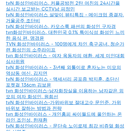
tvN 화성인바리어스, 커플공방전 2탄 여친의 24시간을
실시간 보고받는 CCTV남 피정민
tvN 화성인바이러스 설맞이 뷰티특집 - 메이크업 종결자,
거울공주 조단비
tvN 화성인바이러스, 카오스룩 패션의 화성인 구자경
tvn화성인바이러스, 대한민국 0.1% 특이식성 화성인 느끼
한 음식 편, 명경윤
TVN 화성인바이러스 - 100명에게 차인 축구공녀, 청순가
련 화성인의 소주라이프
tvn 화성인바이러스 - 여자 옥동자의 애환, 세계 미인대회
심사위원
tvN 화성인바이러스 - 3년째 외톨이로 혼자노는 미모의
역삼동 여신, 김지연
tvN 화성인바이러스 - 액세서리 공포증 박지훈, 초단신
포켓걸 136cm 김보윤
tvn 화성인바이러스-남자화장실을 이용하는 남자같은 외
모의 여자 화성인, 원희선
tvN 화성인바이러스-가위바위보 절대고수 문인준, 가위
바위보 잘하는 방법과 전략
tvn 화성인바이러스 - 개인홈피 싸이월드에 올인하는 온
라인 조인성, 한재환
tvN 화성인바이러스 - 문단속 노이로제 최강 비쥬얼 화성