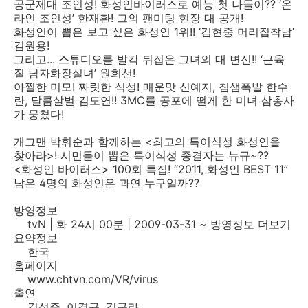
공군제대 조인성! 화성인바이러스로 예능 첫 나들이?? ‘온
라인 조인성’ 한재환! 그의 팬미팅 현장 대 공개!
화성인이 뽑은 보고 싶은 화성인 1위!! ‘김현중 머리집착남’
김원용!
그리고... 스튜디오를 발칵 뒤집은 그녀의 대 변신!! ‘근육
질 남자화장실녀’ 원희선!
아찔한 미모! 짜릿한 식성! 매운맛 신예지, 침샘폭발 한수
란, 달콤살벌 김도연!! 3MC를 공포에 떨게 한 미녀 삼총사
가 뭉쳤다!
개그맨 박휘순과 함께하는 <최고의 특이식성 화성인을
찾아라>! 시민들이 뽑은 특이식성 종결자는 뉴규~??
<화성인 바이러스> 100회 특집! “2011, 화성인 BEST 11”
남은 4명의 화성인은 과연 누구일까??
방영정보
tvN | 화 24시 00분 | 2009-03-31 ~ 방영정보 더보기
요약정보
한국
홈페이지
www.chtvn.com/VR/virus
출연
김성주, 이경규, 김구라