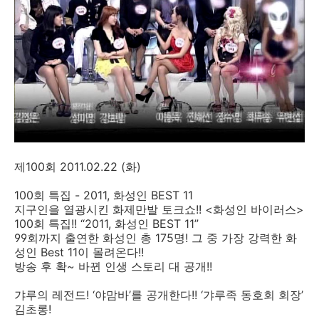
제100회 2011.02.22 (화)
100회 특집 - 2011, 화성인 BEST 11
지구인을 열광시킨 화제만발 토크쇼!! <화성인 바이러스>
100회 특집!! “2011, 화성인 BEST 11”
99회까지 출연한 화성인 총 175명! 그 중 가장 강력한 화
성인 Best 11이 몰려온다!!
방송 후 확~ 바뀐 인생 스토리 대 공개!!
갸루의 레전드! ‘야맘바’를 공개한다!! ‘갸루족 동호회 회장’
김초롱!