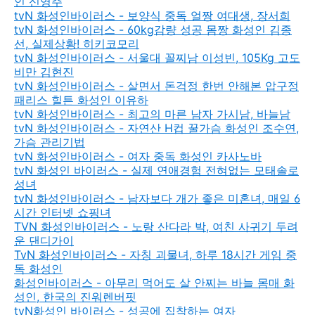
인 신영주
tvN 화성인바이러스 - 보양식 중독 얼짱 여대생, 장서희
tvN 화성인바이러스 - 60kg감량 성공 몸짱 화성인 김종
선, 실제상황! 히키코모리
tvN 화성인바이러스 - 서울대 꼴찌남 이성빈, 105Kg 고도
비만 김현진
tvN 화성인바이러스 - 살면서 돈걱정 한번 안해본 압구정
패리스 힐튼 화성인 이유하
tvN 화성인바이러스 - 최고의 마른 남자 가시남, 바늘남
tvN 화성인바이러스 - 자연산 H컵 꿀가슴 화성인 조수연,
가슴 관리기법
tvN 화성인바이러스 - 여자 중독 화성인 카사노바
tvN 화성인 바이러스 - 실제 연애경험 전혀없는 모태솔로
성녀
tvN 화성인바이러스 - 남자보다 개가 좋은 미혼녀, 매일 6
시간 인터넷 쇼핑녀
TVN 화성인바이러스 - 노랑 산다라 박, 여친 사귀기 두려
운 댄디가이
TvN 화성인바이러스 - 자칭 괴물녀, 하루 18시간 게임 중
독 화성인
화성인바이러스 - 아무리 먹어도 살 안찌는 바늘 몸매 화
성인, 한국의 진워렌버핏
tvN화성인 바이러스 - 성공에 집착하는 여자