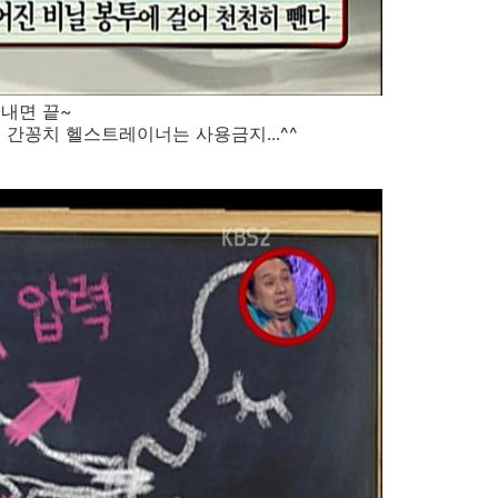
내면 끝~
간꽁치 헬스트레이너는 사용금지...^^