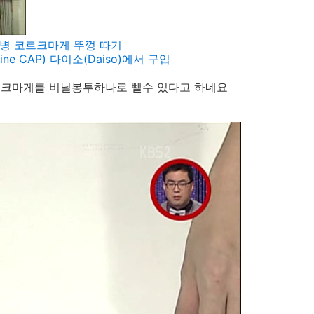
와인병 코르크마게 뚜껑 따기
ne CAP) 다이소(Daiso)에서 구입
르크마게를 비닐봉투하나로 뺄수 있다고 하네요