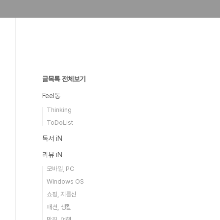
글목록 전체보기
Feel통
Thinking
ToDoList
독서 iN
리뷰 iN
모바일, PC
Windows OS
쇼핑, 지름신
패션, 생활
맛집, 여행