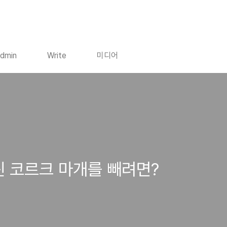
dmin
Write
미디어
린 코르크 마개를 빼려면?