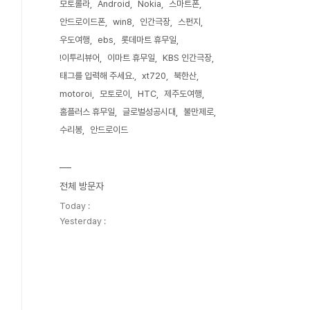
모토롤라
Android
Nokia
스마트폰
안드로이드폰
win8
인간극장
스펀지
우도여행
ebs
롯데마트 휴무일
!이투리뷰어
이마트 휴무일
KBS 인간극장
태그를 입력해 주세요.
xt720
북한산
motoroi
모토로이
HTC
제주도여행
홈플러스 휴무일
글로벌성공시대
불만제로
수리봉
안드로이드
전체 방문자
Today :
Yesterday :