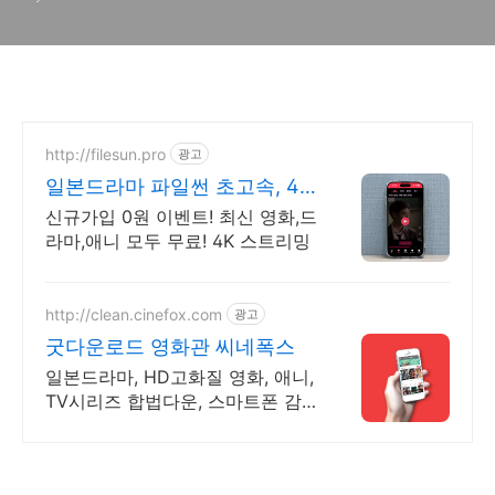
http://filesun.pro
광고
일본드라마 파일썬 초고속, 4K
실시간 보기!
신규가입 0원 이벤트! 최신 영화,드
라마,애니 모두 무료! 4K 스트리밍
http://clean.cinefox.com
광고
굿다운로드 영화관 씨네폭스
일본드라마, HD고화질 영화, 애니,
TV시리즈 합법다운, 스마트폰 감
상.