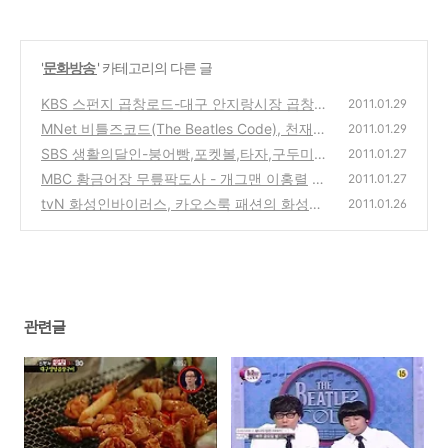
'
문화방송
' 카테고리의 다른 글
KBS 스펀지 곱창로드-대구 안지랑시장 곱창
2011.01.29
골목,서울 광개토대창,수원 곱창전골
MNet 비틀즈코드(The Beatles Code), 천재
(2)
2011.01.29
가수들의 충격적인 숨은 코드?
SBS 생활의달인-붕어빵,포켓볼,타자,구두미
(0)
2011.01.27
화,비닐하우스의 달인에 대한 방송
MBC 황금어장 무릎팍도사 - 개그맨 이홍렬
(0)
2011.01.27
tvN 화성인바이러스, 카오스룩 패션의 화성인
(5)
2011.01.26
구자경
(11)
관련글