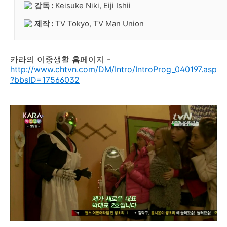
감독 :
Keisuke Niki, Eiji Ishii
제작 :
TV Tokyo, TV Man Union
카라의 이중생활 홈페이지 -
http://www.chtvn.com/DM/Intro/IntroProg_040197.asp
?bbsID=17566032