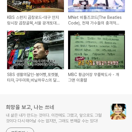
KBS 스펀지 곱창로드-대구 안지
MNet 비틀즈코드(The Beatles
랑시장 곱창골목,서울 광개토대
Code), 천재 가수들의 충격적인
창,수원 곱창전골
숨은 코드?
SBS 생활의달인-붕어빵,포켓볼,
MBC 황금어장 무릎팍도사 - 개
타자,구두미화,비닐하우스의 달인
그맨 이홍렬
에 대한 방송
희망을 보고, 나는 쓰네
내 삶은 내가 만드는 것이다. 이전에도 그랬고, 앞으로도 그럴
것이다 다시 태어날 수는 없지만, 그래도 변해갈 수는 있다!